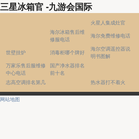
三星冰箱官 -九游会国际
火星人集成灶官
海尔冰箱售后维
海尔免费维修电话
修服电话
海尔空调遥控器说
世壁挂炉
消毒柜哪个牌好
明书图解
万家乐售后服维修
国产净水器排名
中心电话
前十名
志高空调排名第几
热水器打不着火
网站地图