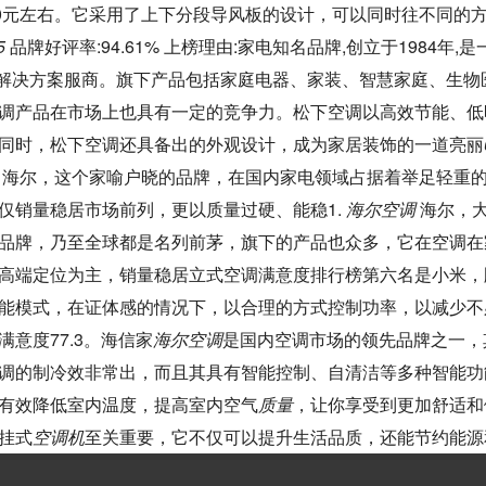
00元左右。它采用了上下分段导风板的设计，可以同时往不同的
5
品牌好评率:94.61% 上榜理由:家电知名品牌,创立于1984年
的解决方案服商。旗下产品包括家庭电器、家装、智慧家庭、生物
调产品在市场上也具有一定的竞争力。松下空调以高效节能、低
同时，松下空调还具备出的外观设计，成为家居装饰的一道亮丽
 海尔，这个家喻户晓的品牌，在国内家电领域占据着举足轻重
仅销量稳居市场前列，更以质量过硬、能稳1.
海尔空调
海尔，
品牌，乃至全球都是名列前茅，旗下的产品也众多，它在空调在
高端定位为主，销量稳居立式空调满意度排行榜第六名是小米，顾
能模式，在证体感的情况下，以合理的方式控制功率，以减少不
意度77.3。海信家
海尔空调
是国内空调市场的领先品牌之一，
调的制冷效非常出，而且其具有智能控制、自清洁等多种智能功
有效降低室内温度，提高室内空气
质量
，让你享受到更加舒适和
挂式
空调机
至关重要，它不仅可以提升生活品质，还能节约能源