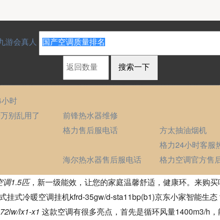
9九游会真人
4小时
千万别乱用了
前锋热水器维修
格力售后服电话
方太抽油烟机
格力24小时客服
海尔热水器售后服电话
格力空调官方售
调1.5匹
，新一级能效，让您的家庭温馨舒适，健康环。来购买吧！
冷暖空调挂机kfrd-35gw/d-sta11bp(b1)京东小家智能生态 t
lw/lx1-x1
这款空调有很多亮点，首先是循环风量1400m3/h，