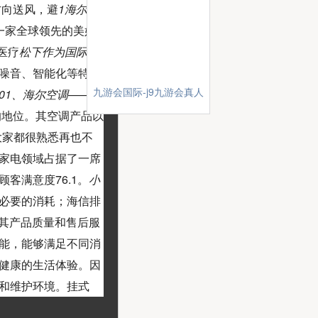
方向送风，避
1海尔立
,是一家全球领先的美好
医疗
松下作为国际知
噪音、智能化等特点
九游会国际-j9九游会真人
01、海尔空调——中
的地位。其空调产品以
大家都很熟悉再也不
家电领域占据了一席
客满意度76.1。
小
必要的消耗；海信排
其产品质量和售后服
能，能够满足不同消
健康的生活体验。因
和维护环境。挂式