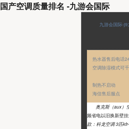
国产空调质量排名 -九游会国际
九游会国际-j
热水器售后电话2
空调除湿模式可
制热不启动
海信售后服点
奥克斯（aux）空
频省电以旧换新壁挂式挂式
款：科龙空调 3匹kfr-72