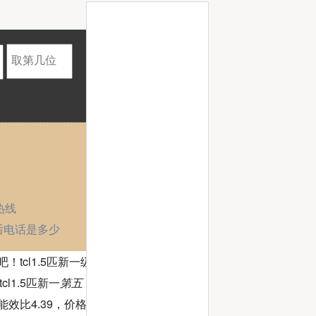
热线
后电话是多少
tcl1.5匹新一级变
cl1.5匹新一
第五
能效比4.39，价格也