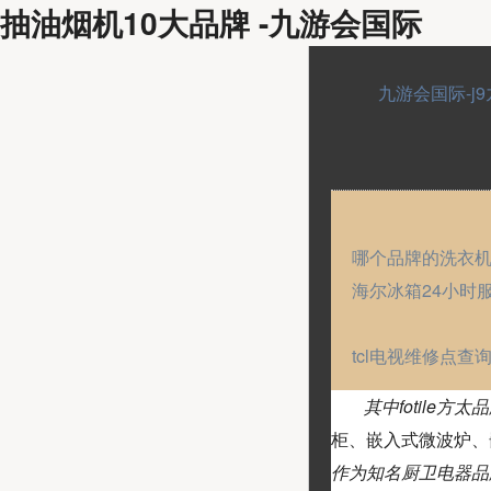
抽油烟机10大品牌 -九游会国际
九游会国际-j
哪个品牌的洗衣
海尔冰箱24小时
tcl电视维修点查
其中fotile
柜、嵌入式微波炉、
作为知名厨卫电器品