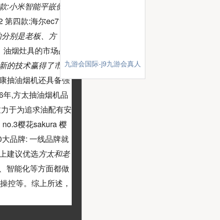
款:小米智能平嵌侧吸
2 第四款:海尔ec717
的分别是老板、方
，油烟灶具的市场占
九游会国际-j9九游会真人
新的技术赢得了市
康抽油烟机还具备强
96年,方太抽油烟机品
致力于为追求油配有安
o.3樱花sakura 樱
大品牌: 一线品牌就
以上建议优选
方太和老
、智能化等方面都做
手操控等。综上所述，