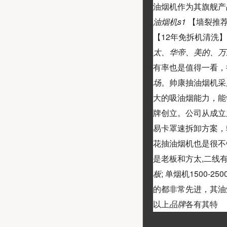
油烟机作为其旗舰产
油烟机s1
【墙裂推荐】 
【12年免拆机清洗】
太、华帝、美的、万
有率也是值得一看，
场
。帅康抽油烟机采
大的吸油烟能力，能
牌创立。公司从成立
易卡罩速拆卸方案，
花抽油烟机也是很不
是老板和方太,二线
板
; 单烟机1500-2
的都非常先进，其油
以上
品牌
各有其特