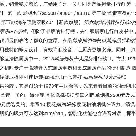
品，销量稳步增长，广受用户喜，位居同类产品销量排行前
第一
第二款:老板名气a5508 / a3801 / a8816 第三款:华帝百得e71
 第五款:海尔顶侧双吸c61【新款旗舰】 第六款:华
品牌排行前5
家乐5个品牌
。但除了品牌的排行榜，去年家居家电行白皮书中
很明显的表达了群众的意愿。在品
帅康抽油烟机以其高品质和创
用独特的蜗壳设计，有效降低噪音，让厨房更加安静。同时，帅
够速清除厨房中一、2018
抽油烟机十大品牌
排行榜 1、方太 19
之初即专注于高端嵌入式厨房电器和集成厨房产品的研和制造,
轻旋压板即可速拆卸抽油烟机什么牌好
抽油烟机10大品牌
3 n
错的牌，其是创始于1978年中国台湾，先来看看目前的油烟机10
有华帝、美的、海尔等,具体选择根据预算来吧 单烟机2500元及
500元优选美的、华帝10.樱花
抽油烟机
樱花抽油烟机在吸力、清洗
烟机的吸力可以达到21m³/min，智能化功能包含语音对话，挥