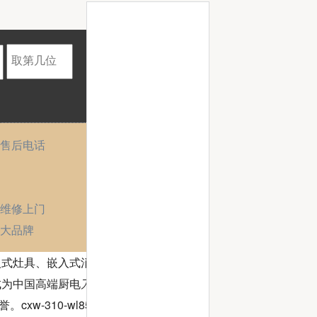
售后电话
机维修上门
大品牌
入式灶具、嵌入式消毒
成为中国高端厨电
万和
w-310-wl856