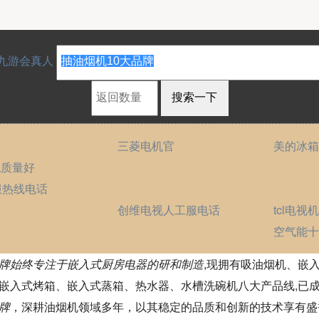
9九游会真人
三菱电机官
美的冰箱
机质量好
服热线电话
创维电视人工服电话
tcl电视
询
空气能十
方太品牌始终专注于嵌入式厨房电器的研和制造
,现拥有吸油烟机、嵌
嵌入式烤箱、嵌入式蒸箱、热水器、水槽洗碗机八大产品线,已
牌
，深耕油烟机领域多年，以其稳定的品质和创新的技术享有盛誉。cx