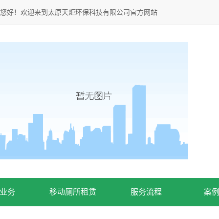
您好！欢迎来到太原天炬环保科技有限公司官方网站
业务
移动厕所租赁
服务流程
案